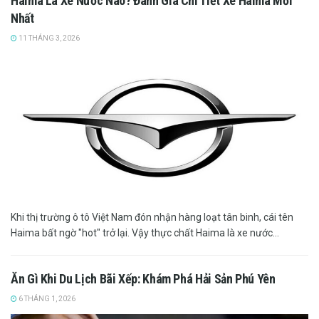
Haima Là Xe Nước Nào? Đánh Giá Chi Tiết Xe Haima Mới
Nhất
11 THÁNG 3, 2026
Khi thị trường ô tô Việt Nam đón nhận hàng loạt tân binh, cái tên
Haima bất ngờ "hot" trở lại. Vậy thực chất Haima là xe nước...
Ăn Gì Khi Du Lịch Bãi Xếp: Khám Phá Hải Sản Phú Yên
6 THÁNG 1, 2026