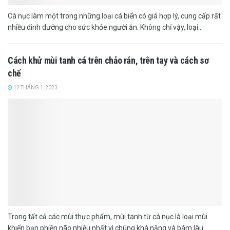
Cá nục làm một trong những loại cá biển có giá hợp lý, cung cấp rất
nhiều dinh dưỡng cho sức khỏe người ăn. Không chỉ vậy, loại...
Cách khử mùi tanh cá trên chảo rán, trên tay và cách sơ
chế
12 THÁNG 1, 2023
Trong tất cả các mùi thực phẩm, mùi tanh từ cá nục là loại mùi
khiến bạn phiền não nhiều nhất vì chúng khá nặng và bám lâu...