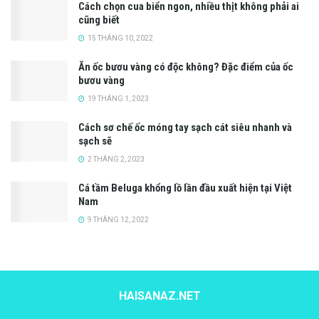
Cách chọn cua biển ngon, nhiều thịt không phải ai
cũng biết
15 THÁNG 10, 2022
Ăn ốc bươu vàng có độc không? Đặc điểm của ốc
bươu vàng
19 THÁNG 1, 2023
Cách sơ chế ốc móng tay sạch cát siêu nhanh và
sạch sẽ
2 THÁNG 2, 2023
Cá tầm Beluga khổng lồ lần đầu xuất hiện tại Việt
Nam
9 THÁNG 12, 2022
HAISANAZ.NET