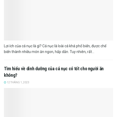
Lợi ích của cá nục là gì? Cá nục là loài cá khá phổ biến, được chế
biến thành nhiều món ăn ngon, hấp dẫn. Tuy nhiên, rất...
Tìm hiểu về dinh dưỡng của cá nục có tốt cho người ăn
không?
12 THÁNG 1, 2023