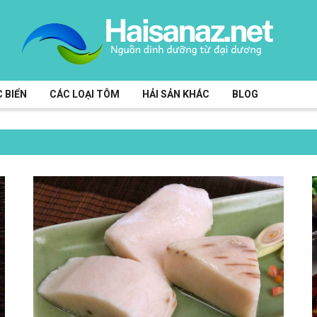
 BIỂN
CÁC LOẠI TÔM
HẢI SẢN KHÁC
BLOG