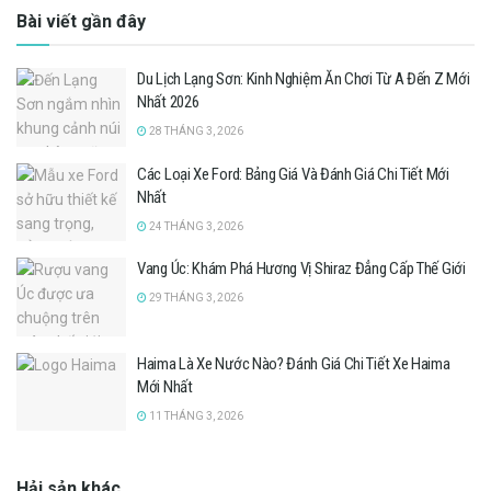
Bài viết gần đây
Du Lịch Lạng Sơn: Kinh Nghiệm Ăn Chơi Từ A Đến Z Mới
Nhất 2026
28 THÁNG 3, 2026
Các Loại Xe Ford: Bảng Giá Và Đánh Giá Chi Tiết Mới
Nhất
24 THÁNG 3, 2026
Vang Úc: Khám Phá Hương Vị Shiraz Đẳng Cấp Thế Giới
29 THÁNG 3, 2026
Haima Là Xe Nước Nào? Đánh Giá Chi Tiết Xe Haima
Mới Nhất
11 THÁNG 3, 2026
Hải sản khác