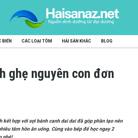
 BIỂN
CÁC LOẠI TÔM
HẢI SẢN KHÁC
BLOG
nh ghẹ nguyên con đơn
h kết hợp với sợi bánh canh dai dai đã góp phần tạo nên
 nhiêu tâm hồn ăn uống. Cùng vào bếp để học ngay 2
n nhé!