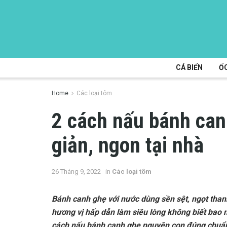
CÁ BIỂN
ỐC
Home
Các loại tôm
2 cách nấu bánh ca
giản, ngon tại nhà
26 Tháng 9, 2022
in
Các loại tôm
Bánh canh ghẹ với nước dùng sền sệt, ngọt than
hương vị hấp dẫn làm siêu lòng không biết bao
cách nấu bánh canh ghẹ nguyên con đúng chuẩ