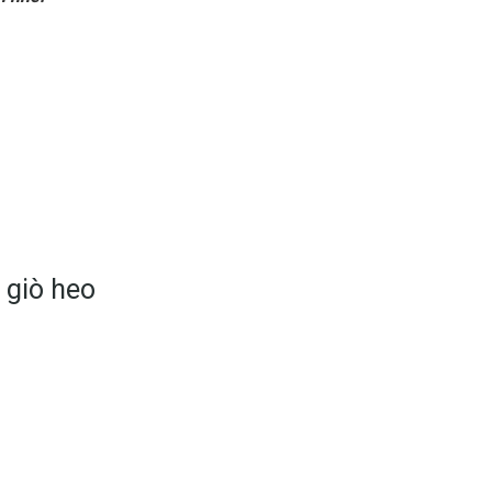
o
 giò heo