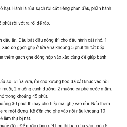
ỏ hạt. Hành lá rửa sạch rồi cắt riêng phần đầu, phần hành
phút rồi vớt ra rổ, để ráo.
 dầu ăn. Dầu bắt đầu nóng thì cho đầu hành cắt nhỏ, 1
 Xào sơ gạch ghẹ ở lửa vừa khoảng 5 phút thì tắt bếp.
mua thêm gạch ghẹ đóng hộp vào xào cùng để giúp bánh
Nấu sôi ở lửa vừa, rồi cho xương heo đã cắt khúc vào nồi.
anh muối, 2 muỗng canh đường, 2 muỗng cà phê nước mắm,
hỏ trong khoảng 45 phút.
oảng 30 phút thì hãy cho tiếp mai ghẹ vào nồi. Nấu thêm
hẹ ra một đựng. Kế đến cho ghẹ vào nồi nấu khoảng 10
ẽ làm thịt bị nát.
khuấy đều. Để nước dùng sệt hơn thì bạn pha vào chén 5