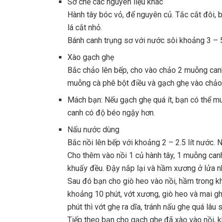
Sơ chế các nguyên liệu khác
Hành tây bóc vỏ, để nguyên củ. Tắc cắt đôi, b
lá cắt nhỏ.
Bánh canh trụng sơ với nước sôi khoảng 3 – 5 
Xào gạch ghẹ
Bắc chảo lên bếp, cho vào chảo 2 muỗng canh
muỗng cà phê bột điều và gạch ghẹ vào chảo.
Mách bạn: Nếu gạch ghẹ quá ít, bạn có thể 
canh có độ béo ngậy hơn.
Nấu nước dùng
Bắc nồi lên bếp với khoảng 2 – 2.5 lít nước. 
Cho thêm vào nồi 1 củ hành tây, 1 muỗng c
khuấy đều. Đậy nắp lại và hầm xương ở lửa n
Sau đó bạn cho giò heo vào nồi, hầm trong kh
khoảng 10 phút, vớt xương, giò heo và mai g
phút thì vớt ghẹ ra dĩa, tránh nấu ghẹ quá lâu s
Tiếp theo bạn cho gạch ghẹ đã xào vào nồi, 