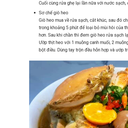
Cuối cùng rửa ghẹ lại lần nữa với nước sạch, 
Sơ chế giò heo
Giò heo mua về rửa sạch, cắt khúc, sau đó c
trong khoảng 5 phút để loại bỏ mùi hôi của t
hơn. Sau khi chần thì đem giò heo rửa sạch lạ
Ướp thịt heo với 1 muỗng canh muối, 2 muỗn
bột điều. Dùng tay trộn đều hỗn hợp và ướp t