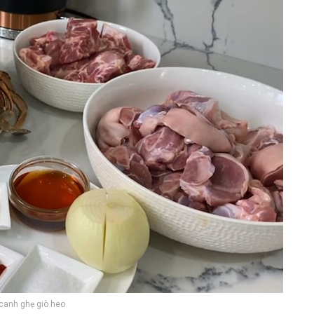
canh ghẹ giò heo