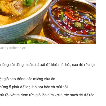
 canh ghẹ thơm ngon
ông, rồi dùng muối chà xát để khử mùi hôi, sau đó rửa lại
ặt giò heo thành các miếng vừa ăn.
ừng 5 phút để loại bỏ bọt bẩn và mùi hôi.
t rồi vớt ra đem rửa giò lần nữa với nước sạch rồi để ráo.