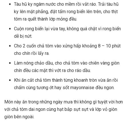
Tàu hũ ky ngâm nước cho mềm rồi vắt ráo. Trải tàu hũ
ky lên mặt phẳng, đặt tấm rong biển lên trên, cho thịt
tôm ra quết thành lớp mỏng đều.
Cuộn rong biển lại vừa tay, không quá chặt vì rong biển
dễ bị nứt.
Cho 2 cuốn chả tôm vào xửng hấp khoảng 8 – 10 phút
cho chín rồi lấy ra.
Làm nóng chảo dầu, cho chả tôm vào chiên vàng giòn
chín đều các mặt thì vớt ra cho ráo dầu.
Khi ăn cắt chả tôm thành từng khoanh tròn vừa ăn rồi
chấm cùng tương ớt hay sốt mayonnaise đều ngon.
Món này ăn trong những ngày mưa thì không gì tuyệt vời hơn
với chả tôm dai ngon cùng hạt bắp sựt sựt và lớp vỏ giòn
giòn bên ngoài.