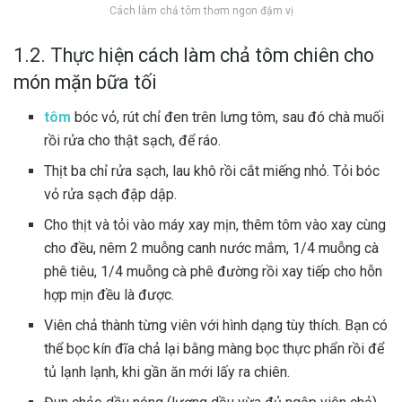
Cách làm chả tôm thơm ngon đậm vị
1.2. Thực hiện cách làm chả tôm chiên cho
món mặn bữa tối
tôm
bóc vỏ, rút chỉ đen trên lưng tôm, sau đó chà muối
rồi rửa cho thật sạch, để ráo.
Thịt ba chỉ rửa sạch, lau khô rồi cắt miếng nhỏ. Tỏi bóc
vỏ rửa sạch đập dập.
Cho thịt và tỏi vào máy xay mịn, thêm tôm vào xay cùng
cho đều, nêm 2 muỗng canh nước mắm, 1/4 muỗng cà
phê tiêu, 1/4 muỗng cà phê đường rồi xay tiếp cho hỗn
hợp mịn đều là được.
Viên chả thành từng viên với hình dạng tùy thích. Bạn có
thể bọc kín đĩa chả lại bằng màng bọc thực phẩn rồi để
tủ lạnh lạnh, khi gần ăn mới lấy ra chiên.