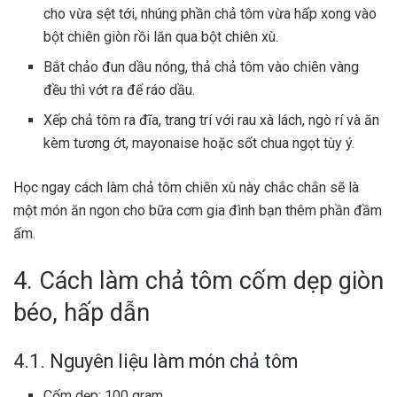
cho vừa sệt tới, nhúng phần chả tôm vừa hấp xong vào
bột chiên giòn rồi lăn qua bột chiên xù.
Bắt chảo đun dầu nóng, thả chả tôm vào chiên vàng
đều thì vớt ra để ráo dầu.
Xếp chả tôm ra đĩa, trang trí với rau xà lách, ngò rí và ăn
kèm tương ớt, mayonaise hoặc sốt chua ngọt tùy ý.
Học ngay cách làm chả tôm chiên xù này chắc chắn sẽ là
một món ăn ngon cho bữa cơm gia đình bạn thêm phần đầm
ấm.
4. Cách làm chả tôm cốm dẹp giòn
béo, hấp dẫn
4.1. Nguyên liệu làm món chả tôm
Cốm dẹp: 100 gram