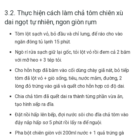
3.2. Thực hiện cách làm chả tôm chiên xù
dai ngọt tự nhiên, ngon giòn rụm
Tôm lột sạch vỏ, bỏ đầu và chỉ lưng, để ráo cho vào
ngăn đông tủ lạnh 15 phút.
Ngò rí rửa sạch giữ lại gốc, tỏi lột vỏ rồi đem cả 2 băm
với mỡ heo + 3 tép tỏi.
Cho hỗn hợp đã băm vào cối dùng chày giã nát, bỏ tiếp
tôm đã lột vỏ + giò sống, tiêu, nước mắm, đường, 2
lòng đỏ trứng vào giã và quết cho hỗn hợp có độ dai.
Chia chả tôm đã quết dai ra thành từng phần vừa ăn,
tạo hình xếp ra đĩa.
Đặt nồi hấp lên bếp, đợi nước sôi cho đĩa chả tôm vào
đậy nắp hấp sơ 5 phút rồi lấy ra để nguội.
Pha bột chiên giòn với 200ml nước + 1 quả trứng gà