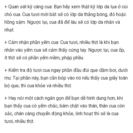
+ Quan sát kỹ càng cua: Bạn hãy xem thật kỹ lớp da lụa ở cùi
chỏ cua. Cua tươi mới bắt sẽ có lớp da thẳng bóng, đỏ hoặc
hồng sậm. Ngược lại, cua đã để lâu sẽ có lớp da nhăn và
nhạt.
+ Cảm nhận phần yếm cua: Cua tươi, nhiều thịt là khi bạn
nhắn vào yếm cua sẽ cảm thấy cứng tay. Ngược lại, cua ốp,
ít thịt sẽ có phần yếm mềm, phập phều.
+ Kiểm tra độ tươi cua ngay phần đầu đùi que dầm bơi, dưới
mu: Tại phần này, bạn cần bóp vào nó nếu thấy cua giãy toàn
bộ que, thì cua khỏe và nhiều thịt.
+ Hay nói một cách ngắn gọn để bạn dễ hình dung hơn, khi
bạn thấy cua có yếm chắc, bám chặt vào thân, thân cua còn
sắc, chân càng chuyển động khỏe, linh hoạt thì sẽ là cua
tươi, nhiều thịt.