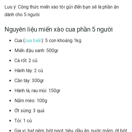
Lưu ý: Công thức miến xào tôi gửi đến bạn sẽ là phần ăn
dành cho 5 người.
Nguyên liệu miến xào cua phần 5 người
Cua (
cua biển
): 5 con khoảng 1kg
Miến đậu xanh: 500gr
Cà rốt: 2 củ
Hành tây: 2 củ
Cần tây: 300gr
Hành lá, rau mùi: 150gr
Nấm mèo: 100g
Ớt sừng: 3 quả
Tỏi: 1 củ
Gia vị: hạt nêm, bột ngọt, tiêu, dầu ăn, nước mắm, ớt bột