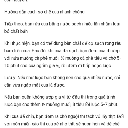
Hướng dẫn cách sơ chế cua nhanh chóng
Tiếp theo, bạn rửa cua bằng nước sạch nhiều lần nhằm loại
bỏ chất bẩn.
Khi thực hiện, bạn có thể dùng bàn chải để cọ sạch rong rêu
bám trên cua. Sau đó, khi cua đã sạch bạn đem cua đi ướp
với nửa muỗng cà phê muối, ⅓ muỗng cà phê tiêu và chờ 5-
10 phút cho cua ngấm gia vị, rồi đem đi hấp hoặc luộc.
Lưu ý: Nếu như luộc bạn không nên cho quá nhiều nước, chỉ
cần vừa ngập mặt cua là được.
Nếu bạn quên không ướp gia vị từ đầu thì trong quá trình
luộc bạn cho thêm ½ muỗng muối, ít tiêu rồi luộc 5-7 phút.
Khi cua đã chín, bạn đem ra chờ nguội thì tách vỏ lấy thịt. Đối
với món miến xào thì cua xé nhỏ thịt sẽ ngon hơn và dễ chế