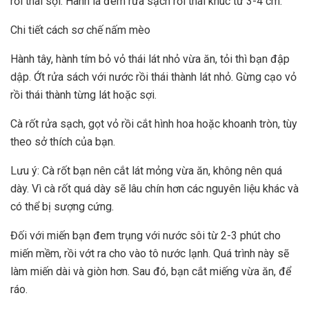
rồi thái sợi. Hành lá đem rửa sạch rồi thái khúc từ 3-4 cm.
Chi tiết cách sơ chế nấm mèo
Hành tây, hành tím bỏ vỏ thái lát nhỏ vừa ăn, tỏi thì bạn đập
dập. Ớt rửa sách với nước rồi thái thành lát nhỏ. Gừng cạo vỏ
rồi thái thành từng lát hoặc sợi.
Cà rốt rửa sạch, gọt vỏ rồi cắt hình hoa hoặc khoanh tròn, tùy
theo sở thích của bạn.
Lưu ý: Cà rốt bạn nên cắt lát mỏng vừa ăn, không nên quá
dày. Vì cà rốt quá dày sẽ lâu chín hơn các nguyên liệu khác và
có thể bị sượng cứng.
Đối với miến bạn đem trụng với nước sôi từ 2-3 phút cho
miến mềm, rồi vớt ra cho vào tô nước lạnh. Quá trình này sẽ
làm miến dài và giòn hơn. Sau đó, bạn cắt miếng vừa ăn, để
ráo.