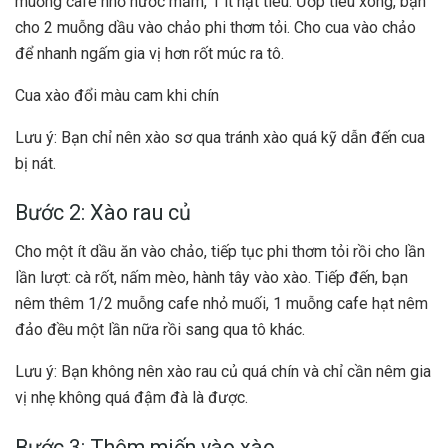
muỗng cafe nhỏ nước mắm, 1 ít hạt tiêu. Ướp tiêu xong, bạn
cho 2 muỗng dầu vào chảo phi thơm tỏi. Cho cua vào chảo
để nhanh ngấm gia vị hơn rốt múc ra tô.
Cua xào đổi màu cam khi chín
Lưu ý: Bạn chỉ nên xào sơ qua tránh xào quá kỹ dẫn đến cua
bị nát.
Bước 2: Xào rau củ
Cho một ít dầu ăn vào chảo, tiếp tục phi thơm tỏi rồi cho lần
lần lượt: cà rốt, nấm mèo, hành tây vào xào. Tiếp đến, bạn
nêm thêm 1/2 muỗng cafe nhỏ muối, 1 muỗng cafe hạt nêm
đảo đều một lần nữa rồi sang qua tô khác.
Lưu ý: Bạn không nên xào rau củ quá chín và chỉ cần nêm gia
vị nhẹ không quá đậm đà là được.
Bước 3: Thêm miến vào xào