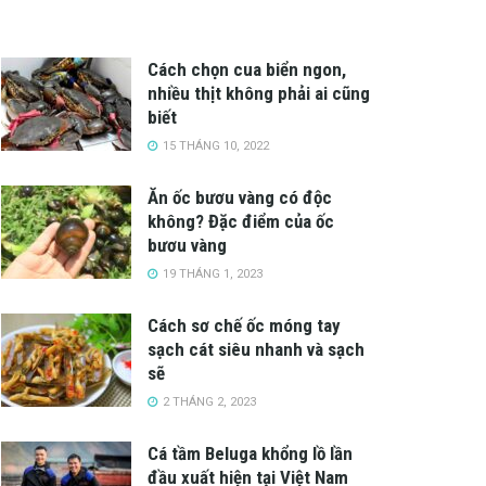
Cách chọn cua biển ngon,
nhiều thịt không phải ai cũng
biết
15 THÁNG 10, 2022
Ăn ốc bươu vàng có độc
không? Đặc điểm của ốc
bươu vàng
19 THÁNG 1, 2023
Cách sơ chế ốc móng tay
sạch cát siêu nhanh và sạch
sẽ
2 THÁNG 2, 2023
Cá tầm Beluga khổng lồ lần
đầu xuất hiện tại Việt Nam