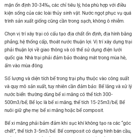
mặn ổn định 30-34‰, các chỉ tiêu lý, hóa phù hợp với điều
kiện sống của các loài thủy sinh vật. Nước ngọt phục vụ quá
trình sản xuất giống cũng cần trong sạch, không ô nhiễm.
Chọn vị trí xây trại có cấu tạo địa chất ổn định, địa hình bằng
phẳng; hệ thống cấp, thoát nước thuận lợi. Vị trí xây dựng trại
phải thuận lợi về giao thông và có thể sử dụng điện lưới
quốc gia. Nhà trại phải đảm bảo thoáng mát trong mùa hè,
ấm vào mùa đông.
Số lượng và diện tích bể trong trại phụ thuộc vào công suất
và quy mô sản xuất, tuy nhiên cần đảm bảo: Bể lắng và xử lý
nước biển: thường dùng bể xi măng có thể tích 300-
500m3/bể; Bể lọc là bể xi măng, thể tích 15-25m3/bể; Bể
nuôi giữ ghẹ mẹ: bể xi măng hoặc bể composit.
Bể xi măng phải bảm đảm khi sục khí không tạo ra các “góc
chết”, thể tích 3-5m3/bể. Bể composit có dạng hình bán cầu,