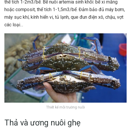
thể tích 1-2m3/bể. Bể nuôi artemia sinh khối: bể xi măng
hoặc composit, thể tích 1-1,5m3/bể. Đảm bảo đủ máy bơm,
máy sục khí, kính hiển vi, tủ lạnh, que đun điện xô, chậu, vợt
các loại…
Thiết kế môi trường nuôi
Thả và ương nuôi ghẹ