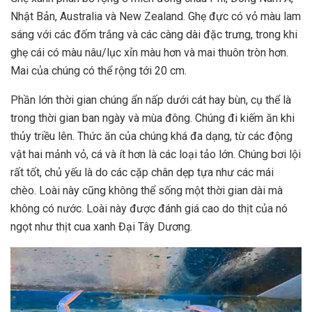
Nhật Bản, Australia và New Zealand. Ghẹ đực có vỏ màu lam
sáng với các đốm trắng và các càng dài đặc trưng, trong khi
ghẹ cái có màu nâu/lục xỉn màu hơn và mai thuôn tròn hơn.
Mai của chúng có thể rộng tới 20 cm.
Phần lớn thời gian chúng ẩn nấp dưới cát hay bùn, cụ thể là
trong thời gian ban ngày và mùa đông. Chúng đi kiếm ăn khi
thủy triều lên. Thức ăn của chúng khá đa dạng, từ các động
vật hai mảnh vỏ, cá và ít hơn là các loại tảo lớn. Chúng bơi lội
rất tốt, chủ yếu là do các cặp chân dẹp tựa như các mái
chèo. Loài này cũng không thể sống một thời gian dài mà
không có nước. Loài này được đánh giá cao do thịt của nó
ngọt như thịt cua xanh Đại Tây Dương.