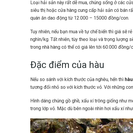
Loại hải sản này rất dễ mua, chúng sống ở các cửa
siêu thị hoặc cửa hàng cung cấp hải sản có bán r
quán ăn dao động từ 12.000 – 15000 đồng/con.
Tuy nhiên, nếu bạn mua về tự chế biến thì giá sẽ r
nghìn/kg. Tất nhiên, tùy theo loại và trọng lượng
trong nhà hàng có thể có giá lên tới 60.000 đồng/
Đặc điểm của hàu
Nếu so sánh với kích thước của nghêu, hến thì
hà
tương đối nhỏ so với kích thước vỏ. Với những co
Hình dáng chúng gồ ghề, xấu xí trông giống như m
trong lớp vỏ. Mặc dù bên ngoài nhìn hơi xấu xí như