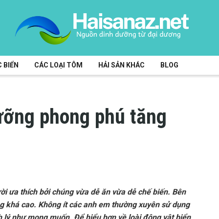
 BIỂN
CÁC LOẠI TÔM
HẢI SẢN KHÁC
BLOG
ưỡng phong phú tăng
i ưa thích bởi chúng vừa dễ ăn vừa dễ chế biến. Bên
g khá cao. Không ít các anh em thường xuyên sử dụng
 lý như mong muốn. Để hiểu hơn về loài động vật biển