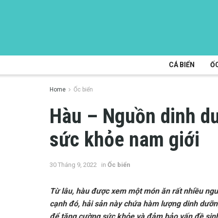
CÁ BIỂN
ỐC
Home
Ốc biển
Hàu – Nguồn dinh d
sức khỏe nam giới
30 Tháng 9, 2022
in
Ốc biển
Từ lâu, hàu được xem một món ăn rất nhiều ngườ
cạnh đó, hải sản này chứa hàm lượng dinh dưỡn
để tăng cường sức khỏe và đảm bảo vấn đề sinh