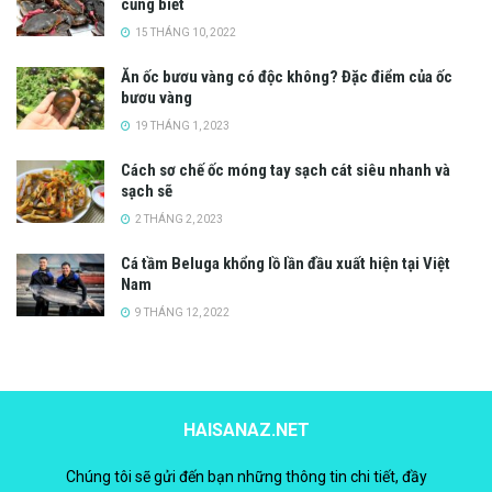
cũng biết
15 THÁNG 10, 2022
Ăn ốc bươu vàng có độc không? Đặc điểm của ốc
bươu vàng
19 THÁNG 1, 2023
Cách sơ chế ốc móng tay sạch cát siêu nhanh và
sạch sẽ
2 THÁNG 2, 2023
Cá tầm Beluga khổng lồ lần đầu xuất hiện tại Việt
Nam
9 THÁNG 12, 2022
HAISANAZ.NET
Chúng tôi sẽ gửi đến bạn những thông tin chi tiết, đầy