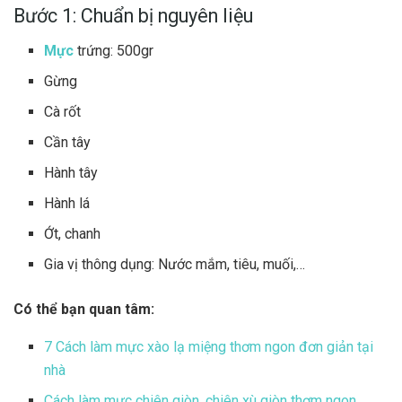
Bước 1: Chuẩn bị nguyên liệu
Mực
trứng: 500gr
Gừng
Cà rốt
Cần tây
Hành tây
Hành lá
Ớt, chanh
Gia vị thông dụng: Nước mắm, tiêu, muối,…
Có thể bạn quan tâm:
7 Cách làm mực xào lạ miệng thơm ngon đơn giản tại
nhà
Cách làm mực chiên giòn, chiên xù giòn thơm ngon,