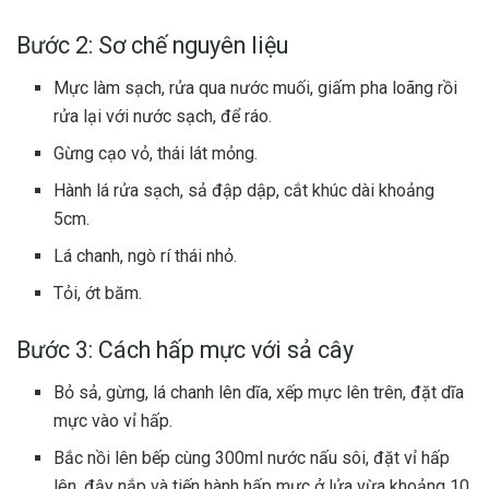
Bước 2: Sơ chế nguyên liệu
Mực làm sạch, rửa qua nước muối, giấm pha loãng rồi
rửa lại với nước sạch, để ráo.
Gừng cạo vỏ, thái lát mỏng.
Hành lá rửa sạch, sả đập dập, cắt khúc dài khoảng
5cm.
Lá chanh, ngò rí thái nhỏ.
Tỏi, ớt băm.
Bước 3: Cách hấp mực với sả cây
Bỏ sả, gừng, lá chanh lên dĩa, xếp mực lên trên, đặt dĩa
mực vào vỉ hấp.
Bắc nồi lên bếp cùng 300ml nước nấu sôi, đặt vỉ hấp
lên, đậy nắp và tiến hành hấp mực ở lửa vừa khoảng 10