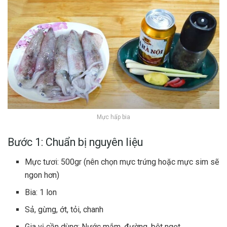
Mực hấp bia
Bước 1: Chuẩn bị nguyên liệu
Mực tươi: 500gr (nên chọn mực trứng hoặc mực sim sẽ
ngon hơn)
Bia: 1 lon
Sả, gừng, ớt, tỏi, chanh
Gia vị cần dùng: Nước mắm, đường, bột ngọt,…