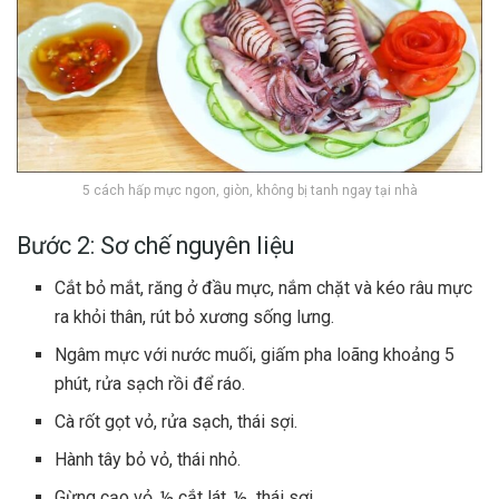
5 cách hấp mực ngon, giòn, không bị tanh ngay tại nhà
Bước 2: Sơ chế nguyên liệu
Cắt bỏ mắt, răng ở đầu mực, nắm chặt và kéo râu mực
ra khỏi thân, rút bỏ xương sống lưng.
Ngâm mực với nước muối, giấm pha loãng khoảng 5
phút, rửa sạch rồi để ráo.
Cà rốt gọt vỏ, rửa sạch, thái sợi.
Hành tây bỏ vỏ, thái nhỏ.
Gừng cạo vỏ, ½ cắt lát, ½ thái sợi.