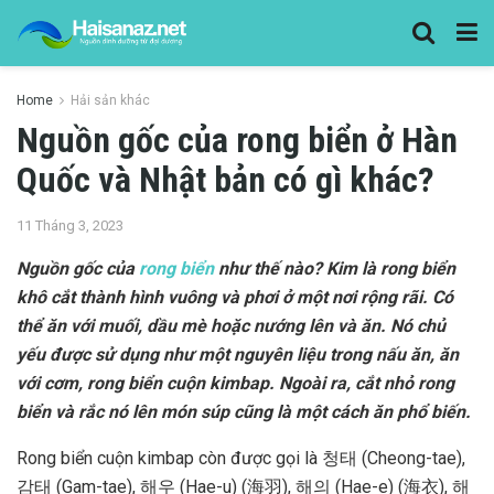
Home
Hải sản khác
Nguồn gốc của rong biển ở Hàn
Quốc và Nhật bản có gì khác?
11 Tháng 3, 2023
Nguồn gốc của
rong biển
như thế nào? Kim là rong biển
khô cắt thành hình vuông và phơi ở một nơi rộng rãi. Có
thể ăn với muối, dầu mè hoặc nướng lên và ăn. Nó chủ
yếu được sử dụng như một nguyên liệu trong nấu ăn, ăn
với cơm, rong biển cuộn kimbap. Ngoài ra, cắt nhỏ rong
biển và rắc nó lên món súp cũng là một cách ăn phổ biến.
Rong biển cuộn kimbap còn được gọi là 청태 (Cheong-tae),
감태 (Gam-tae), 해우 (Hae-u) (海羽), 해의 (Hae-e) (海衣), 해