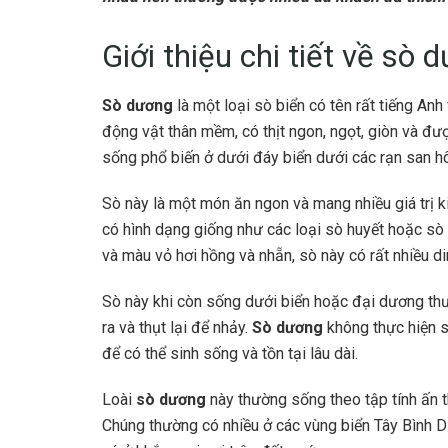
Giới thiệu chi tiết về sò 
Sò dương
là một loại sò biển có tên rất tiếng An
động vật thân mềm, có thịt ngon, ngọt, giòn và đư
sống phổ biến ở dưới đáy biển dưới các rạn san hô
Sò này là một món ăn ngon và mang nhiều giá trị k
có hình dạng giống như các loại sò huyết hoặc sò l
và màu vỏ hơi hồng và nhẵn, sò này có rất nhiều d
Sò này khi còn sống dưới biển hoặc đại dương thườ
ra và thụt lại để nhảy.
Sò dương
không thực hiện 
để có thể sinh sống và tồn tại lâu dài.
Loài
sò dương
này thường sống theo tập tính ấn th
Chúng thường có nhiều ở các vùng biển Tây Bình D