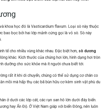
dương
h và khoa học đó là Vasticardium flavum. Loại sò này thuộc
ợc bao bọc bởi hai lớp mảnh cứng gọi là vỏ sò. Sò này
.
inh tế cho nhiều vùng khác nhau. Đặc biệt hơn,
sò dương
ông khác. Kích thước của chúng hơi lớn, hình dạng hơi tròn
inh dưỡng cho sức khỏe mà ít người chưa biết tới.
ng rất ít khi di chuyển, chúng có thể sử dụng cơ chân co
săn mồi mà hấp thụ các bã bùn hữu cơ kèm sinh vật phù du
ân ở dưới các lớp cát, các rạn san hô lớn dưới đáy biển.
ương hay Ấn Độ. Ở Việt Nam giáp với biển Đông, nên luôn