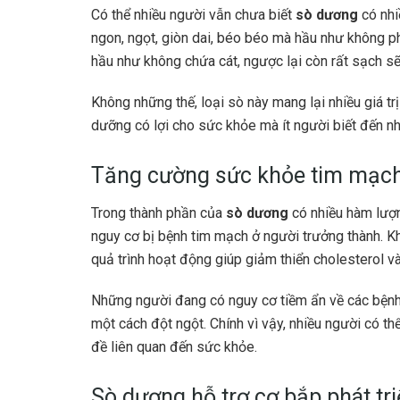
Có thể nhiều người vẫn chưa biết
sò dương
có nhi
ngon, ngọt, giòn dai, béo béo mà hầu như không p
hầu như không chứa cát, ngược lại còn rất sạch sẽ
Không những thế, loại sò này mang lại nhiều giá trị
dưỡng có lợi cho sức khỏe mà ít người biết đến nh
Tăng cường sức khỏe tim mạch
Trong thành phần của
sò dương
có nhiều hàm lượ
nguy cơ bị bệnh tim mạch ở người trưởng thành. Kh
quả trình hoạt động giúp giảm thiển cholesterol v
Những người đang có nguy cơ tiềm ẩn về các bệnh 
một cách đột ngột. Chính vì vậy, nhiều người có t
đề liên quan đến sức khỏe.
Sò dương hỗ trợ cơ bắp phát tr