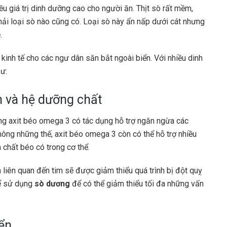
ều giá trị dinh dưỡng cao cho người ăn. Thịt sò rất mềm,
hải loại sò nào cũng có. Loại sò này ẩn nấp dưới cát nhưng
.
 kinh tế cho các ngư dân săn bắt ngoài biển. Với nhiều dinh
ư:
 và hệ dưỡng chất
ng axit béo omega 3 có tác dụng hỗ trợ ngăn ngừa các
ông những thế, axit béo omega 3 còn có thể hỗ trợ nhiều
à chất béo có trong cơ thể.
liên quan đến tim sẽ được giảm thiểu quá trình bị đột quỵ
hể sử dụng
sò dương
để có thể giảm thiểu tối đa những vấn
iển