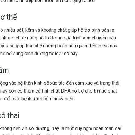
rở nên xinh đẹp hơn, tươi tắn hơn, rạng rỡ hơn.
cơ thể
ó nhiều sắt, kẽm và khoáng chất giúp hỗ trợ sinh sản ra
ục những chức năng hỗ trợ trong quá trình vận chuyển máu
g cầu sẽ giúp hạn chế những bệnh liên quan đến thiếu máu.
hể bổ sung dinh dưỡng từ loại sò này.
cảm
động vào hệ thần kinh sẽ xúc tác đến cảm xúc và trạng thái
ày còn có thêm cả tinh chất DHA hỗ trợ cho trí não phát
uan đến các bệnh trầm cảm nguy hiểm.
ó thai
i không nên ăn
sò dương
, đây là một suy nghĩ hoàn toàn sai