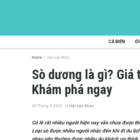
CÁ BIỂN
ỐC
Home
Hải sản khác
Sò dương là gì? Giá 
Khám phá ngay
30 Tháng 9, 2022
in
Hải sản khác
Có lẽ rất nhiều người hiện nay vẫn chưa được 
Loại sò được nhiều người nhắc đến khi đi du lịch
nhau nên thường được nhiều du khách ưa thích. 