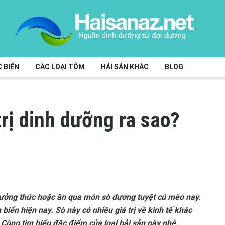
 BIỂN
CÁC LOẠI TÔM
HẢI SẢN KHÁC
BLOG
trị dinh dưỡng ra sao?
thưởng thức hoặc ăn qua món sò dương tuyệt cú mèo nay.
 biển hiện nay. Sò này có nhiều giá trị về kinh tế khác
Cùng tìm hiểu đặc điểm của loại hải sản này nhé.