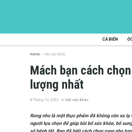
CÁ BIỂN
ỐC
Home
Hải sản khác
Mách bạn cách chọn
lượng nhất
8 Tháng 10, 2022
in
Hải sản khác
Rong nho là một thực phẩm đã không còn xa lạ 
người lựa chọn để giúp bồi bổ sức khỏe, bổ sun
số bệnh tật. Bạn đã biết cách chọn rong nho tươ