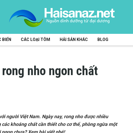
 BIỂN
CÁC LOẠI TÔM
HẢI SẢN KHÁC
BLOG
 rong nho ngon chất
với người Việt Nam. Ngày nay, rong nho được nhiều
g các khoáng chất cần thiết cho cơ thể, phòng ngừa một
i ngon chưa? Xem bài viết nhé!