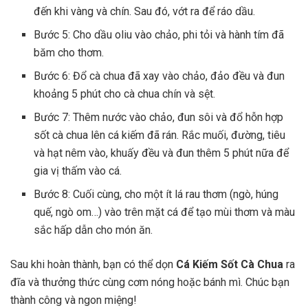
đến khi vàng và chín. Sau đó, vớt ra để ráo dầu.
Bước 5: Cho dầu oliu vào chảo, phi tỏi và hành tím đã
băm cho thơm.
Bước 6: Đổ cà chua đã xay vào chảo, đảo đều và đun
khoảng 5 phút cho cà chua chín và sệt.
Bước 7: Thêm nước vào chảo, đun sôi và đổ hỗn hợp
sốt cà chua lên cá kiếm đã rán. Rắc muối, đường, tiêu
và hạt nêm vào, khuấy đều và đun thêm 5 phút nữa để
gia vị thấm vào cá.
Bước 8: Cuối cùng, cho một ít lá rau thơm (ngò, húng
quế, ngò om…) vào trên mặt cá để tạo mùi thơm và màu
sắc hấp dẫn cho món ăn.
Sau khi hoàn thành, bạn có thể dọn
Cá Kiếm Sốt Cà Chua
ra
đĩa và thưởng thức cùng cơm nóng hoặc bánh mì. Chúc bạn
thành công và ngon miệng!