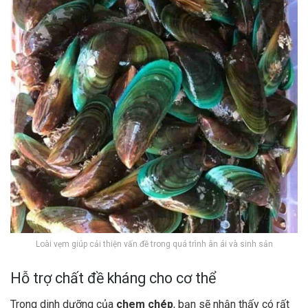
Loài vẹm giúp cải thiện vấn đề trong quá trình ân ái và sinh sản
Hỗ trợ chất đề kháng cho cơ thể
Trong dinh dưỡng của
chem chép
, bạn sẽ nhận thấy có rất