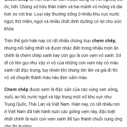
ốc, hến. Chúng sở hữu thân mềm và hai mảnh vỏ mỏng và dài
hơn so với trai. Loại này thường sống ở nhiều khu vực nước
ngọt, thịt mềm, ngọt và nhiều chất dinh dưỡng có lợi cho sức
khỏe.
Trên thế giới hiện nay có rất nhiều chủng loại
chem chép
,
nhưng nổi tiếng nhất và được nhắc đến trong nhiều món ăn
chính là chem chép xanh hay còn gọi là con vẹm vỏ xanh. Sở
dĩ có tên gọi như vậy vì vỏ của những con vẹm này có màu
xanh rất đặc trưng, tuy nhiên khi chúng lớn lên và già đi thì
vỏ sẽ chuyển thành màu nâu đen sẫm màu.
Chem chép
được xem là đặc sản của các vùng ven sông,
suối, ao hồ, nước ngọt và tập trung một số khu vực như
Trung Quốc, Thái Lan và Việt Nam. Hiện nay, có rất nhiều nơi
ở Việt Nam đã tiến hành nuôi các giống vẹm này, đặc biệt
nhất chính là nuôi con vẹm xanh để tạo thành chuỗi cung ứng
cho thị trường.