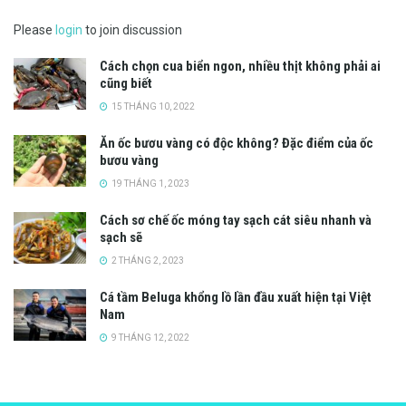
Please
login
to join discussion
Cách chọn cua biển ngon, nhiều thịt không phải ai
cũng biết
15 THÁNG 10, 2022
Ăn ốc bươu vàng có độc không? Đặc điểm của ốc
bươu vàng
19 THÁNG 1, 2023
Cách sơ chế ốc móng tay sạch cát siêu nhanh và
sạch sẽ
2 THÁNG 2, 2023
Cá tầm Beluga khổng lồ lần đầu xuất hiện tại Việt
Nam
9 THÁNG 12, 2022