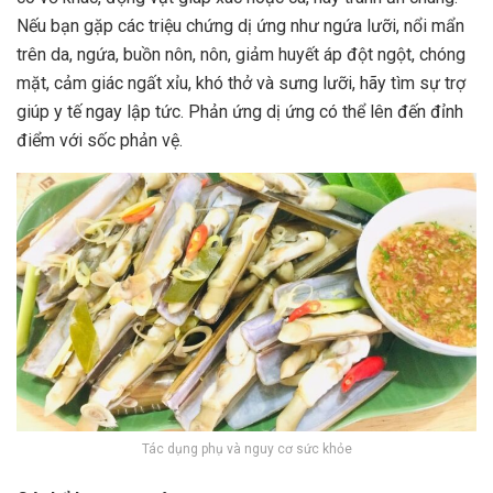
Nếu bạn gặp các triệu chứng dị ứng như ngứa lưỡi, nổi mẩn
trên da, ngứa, buồn nôn, nôn, giảm huyết áp đột ngột, chóng
mặt, cảm giác ngất xỉu, khó thở và sưng lưỡi, hãy tìm sự trợ
giúp y tế ngay lập tức. Phản ứng dị ứng có thể lên đến đỉnh
điểm với sốc phản vệ.
Tác dụng phụ và nguy cơ sức khỏe