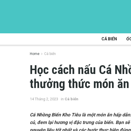
CÁ BIỂN
ỐC
Home
Cá biển
Học cách nấu Cá Nh
thưởng thức món ăn
14 Tháng 2, 2023
in
Cá biển
Cá Nhồng Biển Kho Tiêu là một món ăn hấp dẫn. 
củ, đem lại hương vị đặc trưng của biển. Bạn 
nguyên liệu tốt nhất và các bước thực hiện đú