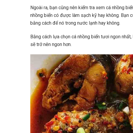
Ngoài ra, bạn cũng nên kiểm tra xem cá nhồng biể
nhồng biển có được làm sạch kỹ hay không. Bạn c
bằng cách để nó trong nước lạnh hay không.
Bằng cách lựa chọn cá nhồng biển tươi ngon nhất
sẽ trở nên ngon hơn.