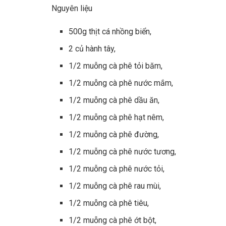
Nguyên liệu
500g thịt cá nhồng biển,
2 củ hành tây,
1/2 muỗng cà phê tỏi băm,
1/2 muỗng cà phê nước mắm,
1/2 muỗng cà phê dầu ăn,
1/2 muỗng cà phê hạt nêm,
1/2 muỗng cà phê đường,
1/2 muỗng cà phê nước tương,
1/2 muỗng cà phê nước tỏi,
1/2 muỗng cà phê rau mùi,
1/2 muỗng cà phê tiêu,
1/2 muỗng cà phê ớt bột,