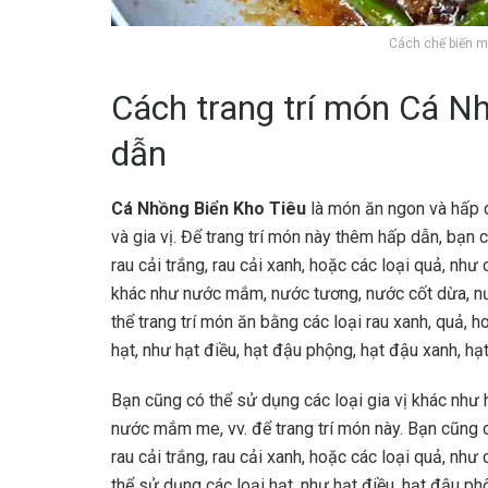
Cách chế biến m
Cách trang trí món Cá N
dẫn
Cá Nhồng Biển Kho Tiêu
là món ăn ngon và hấp d
và gia vị. Để trang trí món này thêm hấp dẫn, bạn 
rau cải trắng, rau cải xanh, hoặc các loại quả, như
khác như nước mắm, nước tương, nước cốt dừa, nư
thể trang trí món ăn bằng các loại rau xanh, quả, h
hạt, như hạt điều, hạt đậu phộng, hạt đậu xanh, hạt
Bạn cũng có thể sử dụng các loại gia vị khác như
nước mắm me, vv. để trang trí món này. Bạn cũng c
rau cải trắng, rau cải xanh, hoặc các loại quả, như 
thể sử dụng các loại hạt, như hạt điều, hạt đậu phộ