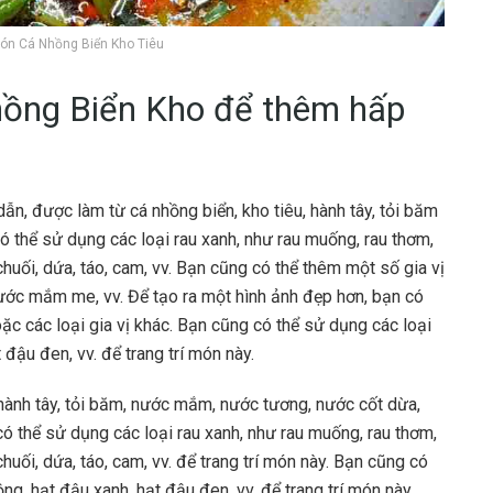
ón Cá Nhồng Biển Kho Tiêu
hồng Biển Kho để thêm hấp
ẫn, được làm từ cá nhồng biển, kho tiêu, hành tây, tỏi băm
có thể sử dụng các loại rau xanh, như rau muống, rau thơm,
 chuối, dứa, táo, cam, vv. Bạn cũng có thể thêm một số gia vị
ớc mắm me, vv. Để tạo ra một hình ảnh đẹp hơn, bạn có
oặc các loại gia vị khác. Bạn cũng có thể sử dụng các loại
 đậu đen, vv. để trang trí món này.
 hành tây, tỏi băm, nước mắm, nước tương, nước cốt dừa,
ó thể sử dụng các loại rau xanh, như rau muống, rau thơm,
chuối, dứa, táo, cam, vv. để trang trí món này. Bạn cũng có
ng, hạt đậu xanh, hạt đậu đen, vv. để trang trí món này.