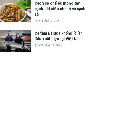
Cách sơ chế ốc móng tay
sạch cát siêu nhanh và sạch
sẽ
2 THÁNG 2, 2023
Cá tầm Beluga khổng lồ lần
đầu xuất hiện tại Việt Nam
9 THÁNG 12, 2022