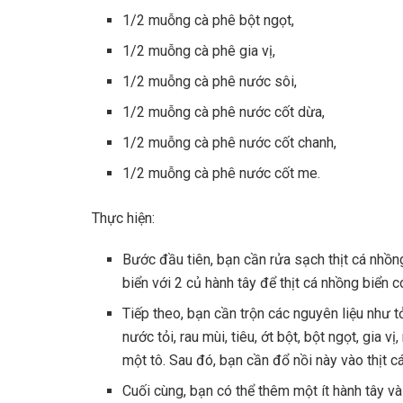
1/2 muỗng cà phê bột ngọt,
1/2 muỗng cà phê gia vị,
1/2 muỗng cà phê nước sôi,
1/2 muỗng cà phê nước cốt dừa,
1/2 muỗng cà phê nước cốt chanh,
1/2 muỗng cà phê nước cốt me.
Thực hiện:
Bước đầu tiên, bạn cần rửa sạch thịt cá nhồn
biển với 2 củ hành tây để thịt cá nhồng biển 
Tiếp theo, bạn cần trộn các nguyên liệu như
nước tỏi, rau mùi, tiêu, ớt bột, bột ngọt, gia
một tô. Sau đó, bạn cần đổ nồi này vào thịt 
Cuối cùng, bạn có thể thêm một ít hành tây và