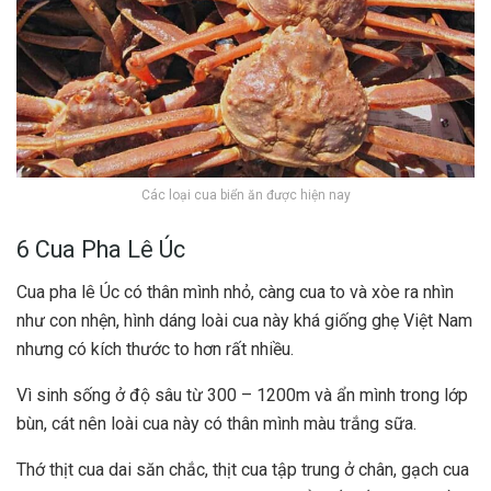
Các loại cua biển ăn được hiện nay
6 Cua Pha Lê Úc
Cua pha lê Úc có thân mình nhỏ, càng cua to và xòe ra nhìn
như con nhện, hình dáng loài cua này khá giống ghẹ Việt Nam
nhưng có kích thước to hơn rất nhiều.
Vì sinh sống ở độ sâu từ 300 – 1200m và ẩn mình trong lớp
bùn, cát nên loài cua này có thân mình màu trắng sữa.
Thớ thịt cua dai săn chắc, thịt cua tập trung ở chân, gạch cua