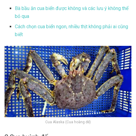
Bà bầu ăn cua biển được không và các lưu ý không thể
bỏ qua
Cách chọn cua biển ngon, nhiều thịt không phải ai cũng
biết
Cua Alaska (Cua hoàng đế)