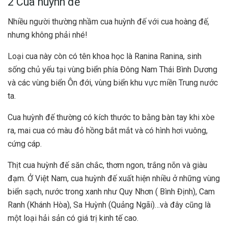
2 Cua huỳnh đế
Nhiều người thường nhầm cua huỳnh đế với cua hoàng đế,
nhưng không phải nhé!
Loại cua này còn có tên khoa học là Ranina Ranina, sinh
sống chủ yếu tại vùng biển phía Đông Nam Thái Bình Dương
và các vùng biển Ôn đới, vùng biển khu vực miền Trung nước
ta.
Cua huỳnh đế thường có kích thước to bằng bàn tay khi xòe
ra, mai cua có màu đỏ hồng bắt mắt và có hình hơi vuông,
cứng cáp.
Thịt cua huỳnh đế săn chắc, thơm ngon, trắng nõn và giàu
đạm. Ở Việt Nam, cua huỳnh đế xuất hiện nhiều ở những vùng
biển sạch, nước trong xanh như Quy Nhơn ( Bình Định), Cam
Ranh (Khánh Hòa), Sa Huỳnh (Quảng Ngãi)…và đây cũng là
một loại hải sản có giá trị kinh tế cao.