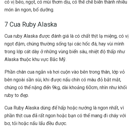
có vị béo, ngọt, có mùi thơm dịu, có thể chế biến thành nhiều
món ăn ngon, bổ dưỡng.
7 Cua Ruby Alaska
Cua ruby Alaska được đánh giá là có chất thịt lạ miệng, có vị
ngọt đậm, chúng thường sống tại các hốc đá, hay vùi mình
trong lớp cát dày ở những vùng biển sâu, nhiệt độ thấp như
Alaska thuộc khu vực Bắc Mỹ.
Phần chân cua ngắn và hơi cuộn vào bên trong thân, lớp vỏ
bên ngoài sần sùi, khi được nấu chín có màu đỏ bắt mắt,
chúng có thể nặng đến 9kg, dài khoảng 60cm, nhìn như khối
ruby to đẹp.
Cua Ruby Alaska dùng để hấp hoặc nướng là ngon nhất, vì
phần thịt cua đã rất ngon hoặc bạn có thể mang đi cháy với
bơ
, tỏi hoặc nấu lẩu đều được.