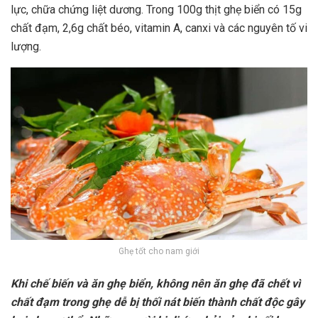
lực, chữa chứng liệt dương. Trong 100g thịt ghẹ biển có 15g
chất đạm, 2,6g chất béo, vitamin A, canxi và các nguyên tố vi
lượng.
Ghẹ tốt cho nam giới
Khi chế biến và ăn ghẹ biển, không nên ăn ghẹ đã chết vì
chất đạm trong ghẹ dễ bị thối nát biến thành chất độc gây