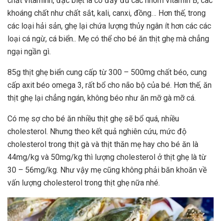
chất vitaminh, đặc biệt là có đầy đủ các nhóm vitamin B, các
khoáng chất như chất sắt, kali, canxi, đồng… Hơn thế, trong
các loại hải sản, ghẹ lại chứa lượng thủy ngân ít hơn các các
loại cá ngừ, cá biển.. Mẹ có thể cho bé ăn thịt ghẹ mà chẳng
ngại ngần gì.
85g thịt ghẹ biển cung cấp từ 300 – 500mg chất béo, cung
cấp axit béo omega 3, rất bổ cho não bộ của bé. Hơn thế, ăn
thịt ghẹ lại chẳng ngán, không béo như ăn mỡ gà mỡ cá.
Có mẹ sợ cho bé ăn nhiều thịt ghẹ sẽ bổ quá, nhiều
cholesterol. Nhưng theo kết quả nghiên cứu, mức độ
cholesterol trong thịt gà và thịt thăn mẹ hay cho bé ăn là
44mg/kg và 50mg/kg thì lượng cholesterol ở thịt ghẹ là từ
30 – 56mg/kg. Như vậy mẹ cũng không phải băn khoăn về
vấn lượng cholesterol trong thịt ghẹ nữa nhé.