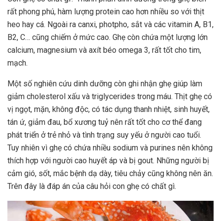
rất phong phú, hàm lượng protein cao hơn nhiều so với thịt
heo hay cá. Ngoài ra canxi, photpho, sắt và các vitamin A, B1,
B2, C… cũng chiếm ở mức cao. Ghẹ còn chứa một lượng lớn
calcium, magnesium và axít béo omega 3, rất tốt cho tim,
mạch.
Một số nghiên cứu dinh dưỡng còn ghi nhận ghẹ giúp làm
giảm cholesterol xấu và triglycerides trong máu. Thịt ghẹ có
vị ngọt, mặn, không độc, có tác dụng thanh nhiệt, sinh huyết,
tán ứ, giảm đau, bổ xương tuỷ nên rất tốt cho cơ thể đang
phát triển ở trẻ nhỏ và tình trạng suy yếu ở người cao tuổi.
Tuy nhiên vì ghẹ có chứa nhiều sodium và purines nên không
thích hợp với người cao huyết áp và bị gout. Những người bị
cảm gió, sốt, mắc bệnh dạ dày, tiêu chảy cũng không nên ăn.
Trên đây là đáp án của câu hỏi con ghẹ có chất gì.