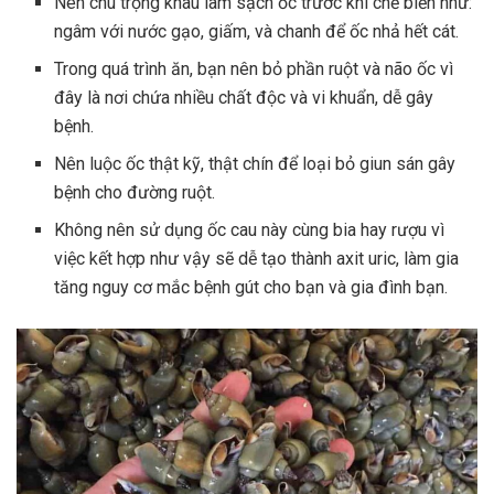
Nên chú trọng khâu làm sạch ốc trước khi chế biến như:
ngâm với nước gạo, giấm, và chanh để ốc nhả hết cát.
Trong quá trình ăn, bạn nên bỏ phần ruột và não ốc vì
đây là nơi chứa nhiều chất độc và vi khuẩn, dễ gây
bệnh.
Nên luộc ốc thật kỹ, thật chín để loại bỏ giun sán gây
bệnh cho đường ruột.
Không nên sử dụng ốc cau này cùng bia hay rượu vì
việc kết hợp như vậy sẽ dễ tạo thành axit uric, làm gia
tăng nguy cơ mắc bệnh gút cho bạn và gia đình bạn.