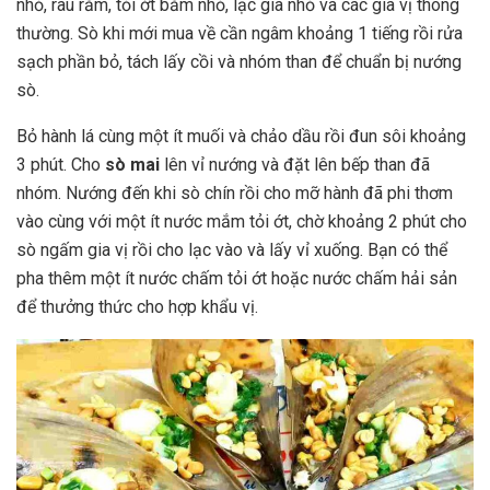
nhỏ, rau răm, tỏi ớt băm nhỏ, lạc giã nhỏ và các gia vị thông
thường. Sò khi mới mua về cần ngâm khoảng 1 tiếng rồi rửa
sạch phần bỏ, tách lấy cồi và nhóm than để chuẩn bị nướng
sò.
Bỏ hành lá cùng một ít muối và chảo dầu rồi đun sôi khoảng
3 phút. Cho
sò mai
lên vỉ nướng và đặt lên bếp than đã
nhóm. Nướng đến khi sò chín rồi cho mỡ hành đã phi thơm
vào cùng với một ít nước mắm tỏi ớt, chờ khoảng 2 phút cho
sò ngấm gia vị rồi cho lạc vào và lấy vỉ xuống. Bạn có thể
pha thêm một ít nước chấm tỏi ớt hoặc nước chấm hải sản
để thưởng thức cho hợp khẩu vị.