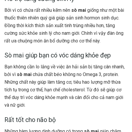
Bởi vì có chứa rất nhiều kẽm nên
sò mai
giống như một bài
thuốc thiên nhiên quý giá giúp sản sinh hormon sinh dục.
Đồng thời kích thích sản xuất tinh trùng nhiều hơn, tăng
cường sức khỏe sinh lý cho nam giới. Chính vì vậy đàn ông
rất ưa chuộng món ăn bổ dưỡng cho cơ thể này.
Sò mai giúp bạn có vóc dáng khỏe đẹp
Bạn không cần lo lắng về việc ăn hải sản bị tăng cân nhanh,
bởi vì
sò mai
chứa chất béo không no Omega 3, protein.
Những chất này giúp làm tăng cơ, tiêu hao lượng mỡ thừa
tích tụ trong cơ thể, hạn chế cholesterol. Từ đó sẽ giúp cơ
thể duy trì vóc dáng khỏe mạnh và cân đối cho cả nam giới
và nữ giới.
Rất tốt cho não bộ
Những hàm lượng dinh dưỡng có trong
sò mai
giúp chăm