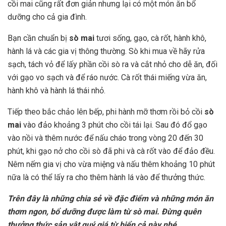
cồi mai cũng rất đơn giản nhưng lại có một món ăn bổ
dưỡng cho cả gia đình.
Bạn cần chuẩn bị
sò mai
tươi sống, gạo, cà rốt, hành khô,
hành lá và các gia vị thông thường. Sò khi mua về hãy rửa
sạch, tách vỏ để lấy phần cồi sò ra và cắt nhỏ cho dễ ăn, đối
với gạo vo sạch và để ráo nước. Cà rốt thái miếng vừa ăn,
hành khô và hành lá thái nhỏ.
Tiếp theo bắc chảo lên bếp, phi hành mỡ thơm rồi bỏ cồi
sò
mai
vào đảo khoảng 3 phút cho cồi tái lại. Sau đó đổ gạo
vào nồi và thêm nước để nấu cháo trong vòng 20 đến 30
phút, khi gạo nở cho cồi sò đã phi và cà rốt vào để đảo đều.
Nêm nếm gia vị cho vừa miệng và nấu thêm khoảng 10 phút
nữa là có thể lấy ra cho thêm hành lá vào để thưởng thức.
Trên đây là những chia sẻ về đặc điểm và những món ăn
thơm ngon, bổ dưỡng được làm từ sò mai. Đừng quên
thưởng thức sản vật quý giá từ biển cả này nhé.