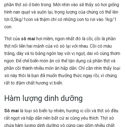
phần thịt sò ở bên trong. Mới nhìn vào sẽ thấy sò hơi giống
hình nan quạt và suôn lại, trọng lượng của chúng có thể lên
tới 0,5kg/1con và thậm chí có những con to rơi vào 1kg/1
con.
Thịt của
sò mai
hơi mềm, ngon nhất đó là cồi, cồi là phần
thịt nối liền hai mảnh của vỏ sò lại với nhau. Cồi có màu
trắng, dày và to bằng ngón tay với vị ngọt, dai vô cùng thơm
ngon. Để chế biến món ăn có thể tận dụng cả phần thịt và
phần cồi thành nhiều món ăn hấp dẫn. Chỉ cần nhìn thấy loại
sò này thôi là bạn đã muốn thưởng thức ngay rồi, vì chúng
rất to đậm chất hương vị biển.
Hàm lượng dinh dưỡng
Sò mai
là loại sò biển tự nhiên, hương vị cồi và thịt sò đều
rất ngọt và hấp dẫn nên bất cứ ai cũng yêu thích. Thịt sò
chứa hàm lượng dinh dưỡng vô cùng cao gồm nhiều chất