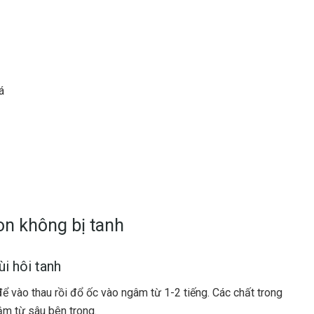
á
on không bị tanh
i hôi tanh
 vào thau rồi đổ ốc vào ngâm từ 1-2 tiếng. Các chất trong
ậm từ sâu bên trong.