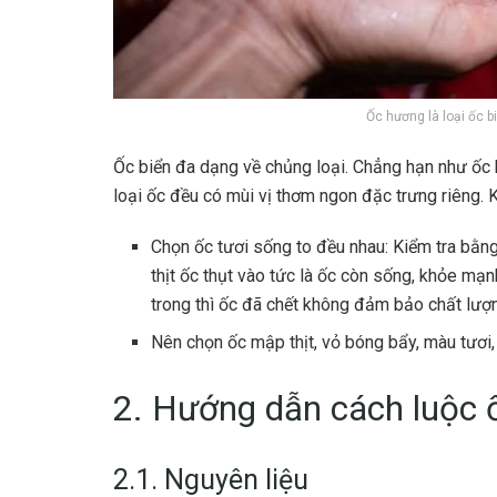
Ốc hương là loại ốc 
Ốc biển đa dạng về chủng loại. Chẳng hạn như ốc 
loại ốc đều có mùi vị thơm ngon đặc trưng riêng. K
Chọn ốc tươi sống to đều nhau: Kiểm tra bằ
thịt ốc thụt vào tức là ốc còn sống, khỏe mạ
trong thì ốc đã chết không đảm bảo chất lượ
Nên chọn ốc mập thịt, vỏ bóng bẩy, màu tươi
2. Hướng dẫn cách luộc ố
2.1. Nguyên liệu