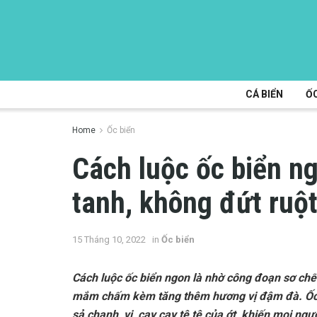
CÁ BIỂN
ỐC
Home
Ốc biển
Cách luộc ốc biển n
tanh, không đứt ruộ
15 Tháng 10, 2022
in
Ốc biển
Cách luộc ốc biển ngon là nhờ công đoạn sơ chế 
mắm chấm kèm tăng thêm hương vị đậm đà. Ốc b
sả chanh, vị, cay cay tê tê của ớt, khiến mọi ng