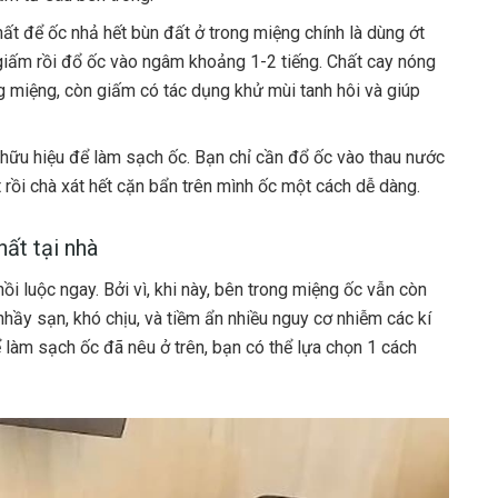
t để ốc nhả hết bùn đất ở trong miệng chính là dùng ớt
 giấm rồi đổ ốc vào ngâm khoảng 1-2 tiếng. Chất cay nóng
ng miệng, còn giấm có tác dụng khử mùi tanh hôi và giúp
hữu hiệu để làm sạch ốc. Bạn chỉ cần đổ ốc vào thau nước
rồi chà xát hết cặn bẩn trên mình ốc một cách dễ dàng.
hất tại nhà
i luộc ngay. Bởi vì, khi này, bên trong miệng ốc vẫn còn
nhầy sạn, khó chịu, và tiềm ẩn nhiều nguy cơ nhiễm các kí
ể làm sạch ốc đã nêu ở trên, bạn có thể lựa chọn 1 cách