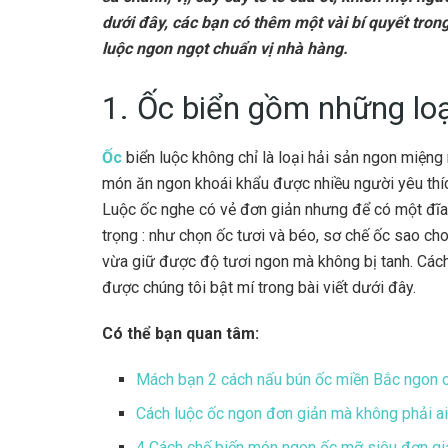
dưới đây, các bạn có thêm một vài bí quyết tro
luộc ngon ngọt chuẩn vị nhà hàng.
1. Ốc biển gồm những loạ
Ốc
biển luộc không chỉ là loại hải sản ngon miệng 
món ăn ngon khoái khẩu được nhiều người yêu thíc
Luộc ốc nghe có vẻ đơn giản nhưng để có một đĩa ố
trọng : như chọn ốc tươi và béo, sơ chế ốc sao cho 
vừa giữ được độ tươi ngon mà không bị tanh. Cách
được chúng tôi bật mí trong bài viết dưới đây.
Có thể bạn quan tâm:
Mách bạn 2 cách nấu bún ốc miền Bắc ngon c
Cách luộc ốc ngon đơn giản mà không phải ai
4 Cách chế biến món ngon ốc mỡ siêu đơn giả