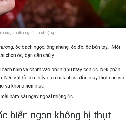
biển được nhiều người ưa chuộng.
hương, ốc bạch ngọc, ông nhung, ốc đỏ, ốc bàn tay,…Mỗi
hi chọn ốc, bạn cần chú ý:
ng cách nhìn và chạm vào phần đầu mày con ốc. Nếu phần
nh. Nếu vớt ốc lên thấy có mùi tanh và đầu mày thụt sâu vào
ng và không nên mua.
, mài nằm sát ngay ngoài miệng ốc.
c biển ngon không bị thụt