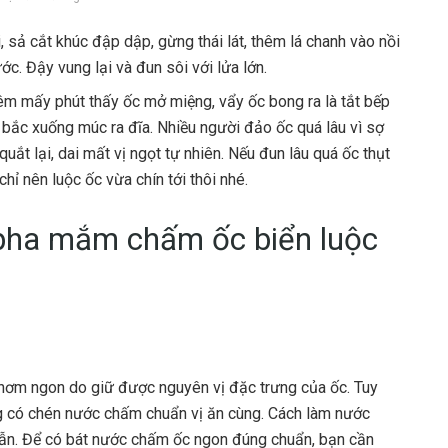
sả cắt khúc đập dập, gừng thái lát, thêm lá chanh vào nồi
c. Đậy vung lại và đun sôi với lửa lớn.
thêm mấy phút thấy ốc mở miệng, vẩy ốc bong ra là tắt bếp
 bắc xuống múc ra đĩa. Nhiều người đảo ốc quá lâu vì sợ
quắt lại, dai mất vị ngọt tự nhiên. Nếu đun lâu quá ốc thụt
hỉ nên luộc ốc vừa chín tới thôi nhé.
pha mắm chấm ốc biển luộc
thơm ngon do giữ được nguyên vị đặc trưng của ốc. Tuy
g có chén nước chấm chuẩn vị ăn cùng. Cách làm nước
ẫn. Để có bát nước chấm ốc ngon đúng chuẩn, bạn cần