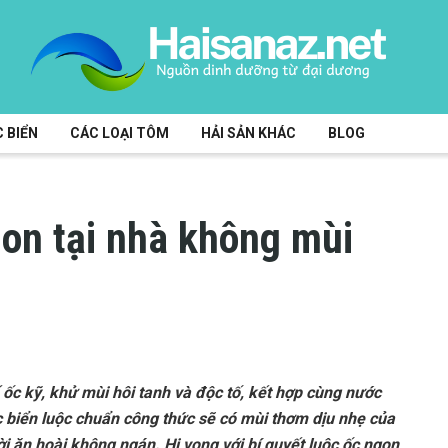
 BIỂN
CÁC LOẠI TÔM
HẢI SẢN KHÁC
BLOG
gon tại nhà không mùi
t
ốc kỹ, khử mùi hôi tanh và độc tố, kết hợp cùng nước
iển luộc chuẩn công thức sẽ có mùi thơm dịu nhẹ của
ười ăn hoài không ngán. Hi vọng với bí quyết luộc ốc ngon