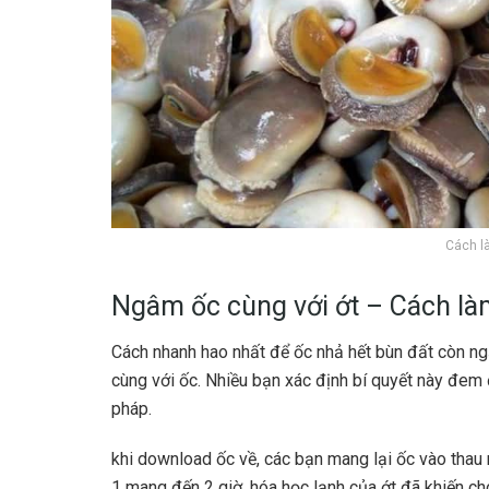
Cách l
Ngâm ốc cùng với ớt –
Cách là
Cách nhanh hao nhất để ốc nhả hết bùn đất còn n
cùng với ốc. Nhiều bạn xác định bí quyết này đem 
pháp.
khi download ốc về, các bạn mang lại ốc vào thau 
1 mang đến 2 giờ, hóa học lạnh của ớt đã khiến ch