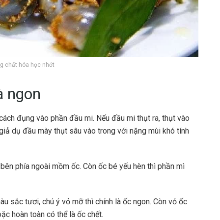
g chất hóa học nhớt
à ngon
ách đụng vào phần đầu mi. Nếu đầu mi thụt ra, thụt vào
giả dụ đầu mày thụt sâu vào trong với nặng mùi khó tính
c bên phía ngoài mồm ốc. Còn ốc bé yếu hèn thì phần mì
 sắc tươi, chú ý vỏ mỡ thì chính là ốc ngon. Còn vỏ ốc
c hoàn toàn có thể là ốc chết.