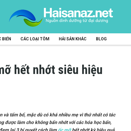
 BIỂN
CÁC LOẠI TÔM
HẢI SẢN KHÁC
BLOG
ỡ hết nhớt siêu hiệu
n và tẩm bổ, mặc dù có khá nhiều mẹ vì thứ nhất có tác
ng được làm cho không bẩn nhớt với các hóa học bẩn,
 đem lại 3 bí quyết cách làm
ốc mỡ
hết nhớt kỳ hiệu quả