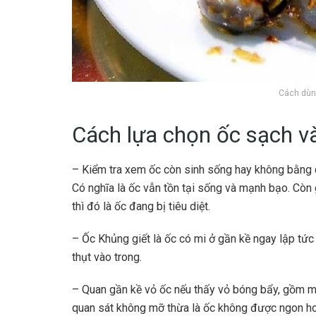
Cách dùn
Cách lựa chọn ốc sạch v
– Kiểm tra xem ốc còn sinh sống hay không bằng c
Có nghĩa là ốc vẫn tồn tại sống và mạnh bạo. Còn 
thì đó là ốc đang bị tiêu diệt.
– Ốc Khủng giết là ốc có mi ở gần kề ngay lập tứ
thụt vào trong.
– Quan gần kề vỏ ốc nếu thấy vỏ bóng bẩy, gồm màu
quan sát không mỡ thừa là ốc không được ngon hoặ