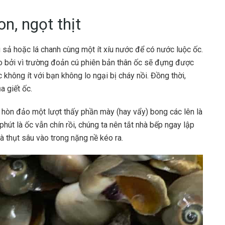
n, ngọt thịt
ng sả hoặc lá chanh cùng một ít xíu nước để có nước luộc ốc.
 bởi vì trường đoản cú phiên bản thân ốc sẽ đựng được
 không ít với bạn không lo ngại bị cháy nồi. Đồng thời,
a giết ốc.
g hòn đảo một lượt thấy phần mày (hay vẩy) bong các lên là
hút là ốc vẫn chín rồi, chúng ta nên tắt nhà bếp ngay lập
à thụt sâu vào trong nặng nề kéo ra.