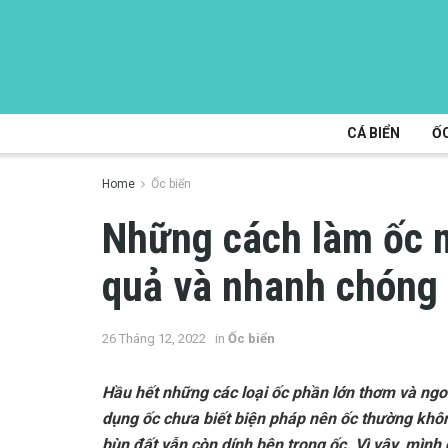
CÁ BIỂN
ỐC
Home
Ốc biển
Những cách làm ốc m
quả và nhanh chóng
26 Tháng 12, 2022
in
Ốc biển
Hầu hết những các loại ốc phần lớn thơm và ngo
dụng ốc chưa biết biện pháp nên ốc thường khô
bùn đất vẫn còn dính bên trong ốc. Vì vậy, mình