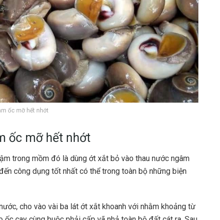
àm ốc mỡ hết nhớt
m ốc mỡ hết nhớt
gậm trong mồm đó là dùng ớt xắt bỏ vào thau nước ngâm
đến công dụng tốt nhất có thể trong toàn bộ những biện
nước, cho vào vài ba lát ớt xắt khoanh với nhằm khoảng từ
o ốc cay cùng buộc phải cấp vã nhả toàn bộ đất cát ra. Sau