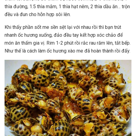
thìa đường, 1.5 thìa mắm, 1 thìa hạt nêm, 2 thìa dầu ăn… trộn
đều và đun cho hỗn hợp sôi lên.
Khi thấy phần sốt me sền sệt lại với nhau rồi thì bạn trút
nhanh ốc hương xuống, đảo đều tay kết hợp xóc chảo để
món ăn thấm gia vị. Rim 1-2 phút rồi rắc rau răm lên, tắt bếp.
Như thế là cách làm ốc hương xào me đã hoàn thành rồi đấy.