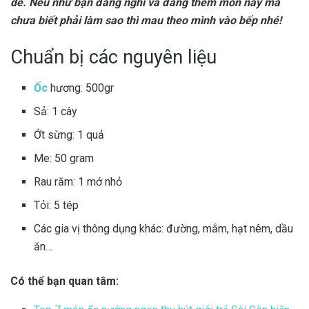
dễ. Nếu như bạn đang nghĩ và đang thèm món này mà
chưa biết phải làm sao thì mau theo mình vào bếp nhé!
Chuẩn bị các nguyên liệu
Ốc
hương: 500gr
Sả: 1 cây
Ớt sừng: 1 quả
Me: 50 gram
Rau răm: 1 mớ nhỏ
Tỏi: 5 tép
Các gia vị thông dụng khác: đường, mắm, hạt nêm, dầu
ăn…
Có thể bạn quan tâm: