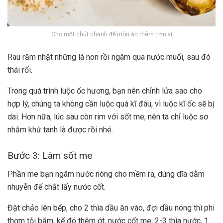
Cho một chút chanh để món ăn thêm trọn vị
Rau răm nhặt những lá non rồi ngâm qua nước muối, sau đó
thái rối.
Trong quá trình luộc ốc hương, bạn nên chỉnh lửa sao cho
hợp lý, chúng ta không cần luộc quá kĩ đâu, vì luộc kĩ ốc sẽ bị
dai. Hơn nữa, lúc sau còn rim với sốt me, nên ta chỉ luộc sơ
nhằm khử tanh là được rồi nhé.
Bước 3: Làm sốt me
Phần me bạn ngâm nước nóng cho mềm ra, dùng dĩa dằm
nhuyễn để chắt lấy nước cốt.
Đặt chảo lên bếp, cho 2 thìa dầu ăn vào, đợi dầu nóng thì phi
thơm tỏi băm, kế đó thêm ớt, nước cốt me, 2-3 thìa nước, 1