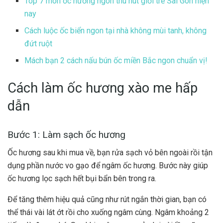
Top 7 món ốc nướng ngon thu hút giới trẻ Sài Gòn hiện
nay
Cách luộc ốc biển ngon tại nhà không mùi tanh, không
đứt ruột
Mách bạn 2 cách nấu bún ốc miền Bắc ngon chuẩn vị!
Cách làm ốc hương xào me hấp
dẫn
Bước 1: Làm sạch ốc hương
Ốc hương sau khi mua về, bạn rửa sạch vỏ bên ngoài rồi tận
dụng phần nước vo gạo để ngâm ốc hương. Bước này giúp
ốc hương lọc sạch hết bụi bẩn bên trong ra.
Để tăng thêm hiệu quả cũng như rút ngắn thời gian, bạn có
thể thái vài lát ớt rồi cho xuống ngâm cùng. Ngâm khoảng 2